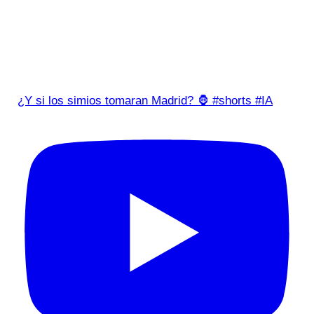
¿Y si los simios tomaran Madrid? 🦍 #shorts #IA