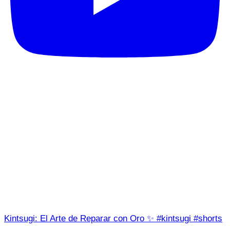
Kintsugi: El Arte de Reparar con Oro ✨ #kintsugi #shorts