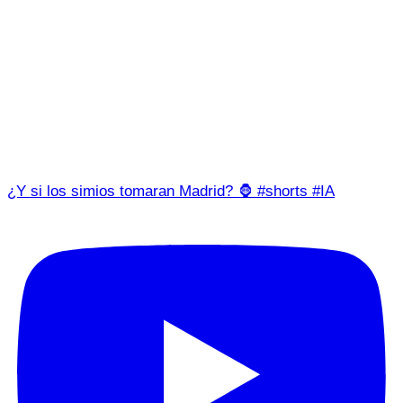
¿Y si los simios tomaran Madrid? 🦍 #shorts #IA