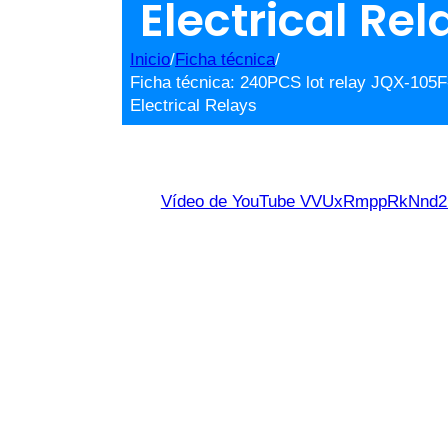
Electrical Rel
Inicio
/
Ficha técnica
/
Ficha técnica: 240PCS lot relay JQX-1
Electrical Relays
Vídeo de YouTube VVUxRmppRkNn