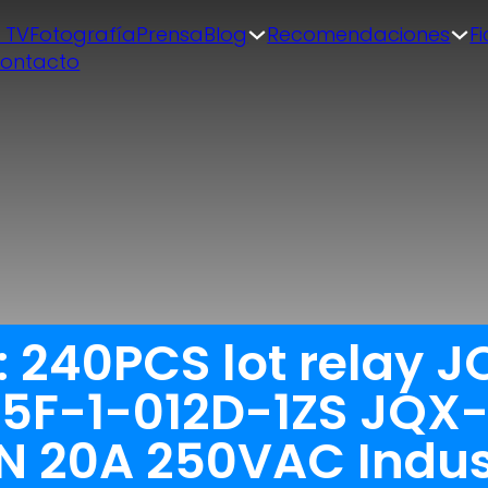
| TV
Fotografía
Prensa
Blog
Recomendaciones
F
ontacto
: 240PCS lot relay 
05F-1-012D-1ZS JQX
IN 20A 250VAC Indus