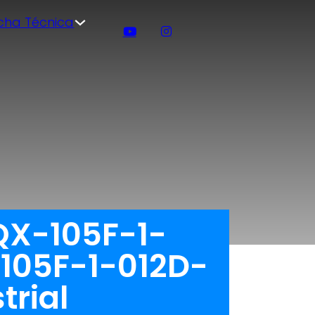
icha Técnica
JQX-105F-1-
-105F-1-012D-
trial