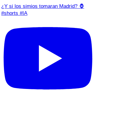
¿Y si los simios tomaran Madrid? 🦍
#shorts #IA