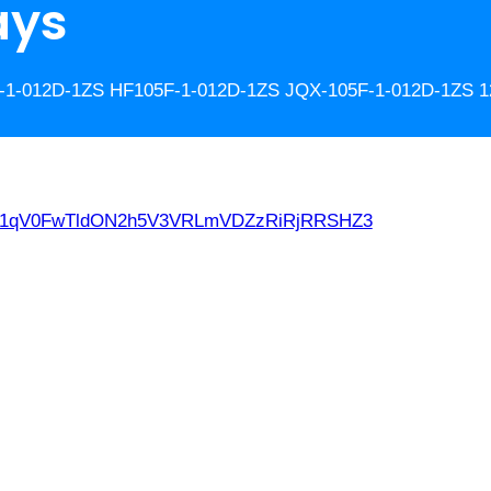
ays
05F-1-012D-1ZS HF105F-1-012D-1ZS JQX-105F-1-012D-1ZS 1
d21qV0FwTldON2h5V3VRLmVDZzRiRjRRSHZ3