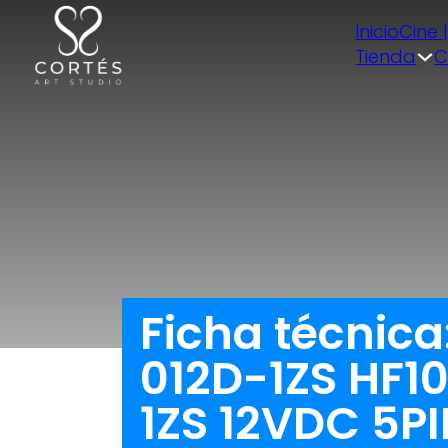
Inicio
Cine 
Tienda
C
Ficha técnica
012D-1ZS HF1
1ZS 12VDC 5P