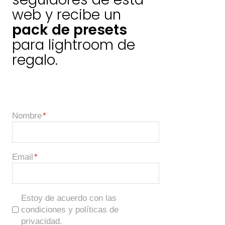
web y recibe un
pack de presets
para lightroom de
regalo.
Nombre
Email
Estoy de acuerdo con las
condiciones y políticas de
privacidad.