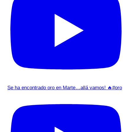
Se ha encontrado oro en Marte…allá vamos! 🔥#oro