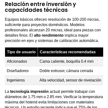
Relación entre inversión y
capacidades técnicas
Equipos básicos ofrecen resolución de 100-200 micras,
suficiente para proyectos domésticos. Modelos
profesionales alcanzan 20 micras, ideal para piezas con
detalles finos. El
alto rendimiento
implica mayor
precisión en ejes y sistemas de calibración automática.
Tipo de usuario
Características recomendadas
F
Aficionados
Cama caliente, boquilla 0.4 mm
P
Diseñadores
Doble extrusor, cámara cerrada
A
Ingenieros
Alta velocidad, sensor de nivelación
F
La
tecnología impresión
actual permite trabajar con
diámetros de 1.75 mm o 2.85 mm. Verificar la temperatura
máxima del hotend evita limitaciones con materiales
técnicos. Un estudio reciente indica que el 75% de los