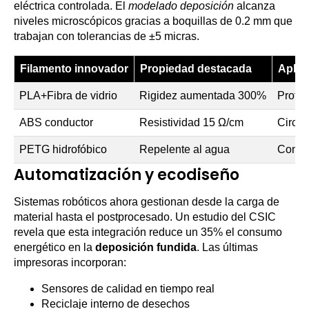
eléctrica controlada. El
modelado deposición
alcanza
niveles microscópicos gracias a boquillas de 0.2 mm que
trabajan con tolerancias de ±5 micras.
Filamento innovador
Propiedad destacada
Aplica
PLA+Fibra de vidrio
Rigidez aumentada 300%
Protot
ABS conductor
Resistividad 15 Ω/cm
Circui
PETG hidrofóbico
Repelente al agua
Compo
Automatización y ecodiseño
Sistemas robóticos ahora gestionan desde la carga de
material hasta el postprocesado. Un estudio del CSIC
revela que esta integración reduce un 35% el consumo
energético en la
deposición fundida
. Las últimas
impresoras incorporan:
Sensores de calidad en tiempo real
Reciclaje interno de desechos