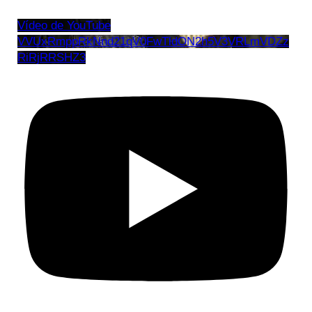
Vídeo de YouTube
VVUxRmppRkNnd21qV0FwTldON2h5V3VRLmVDZz
RiRjRRSHZ3