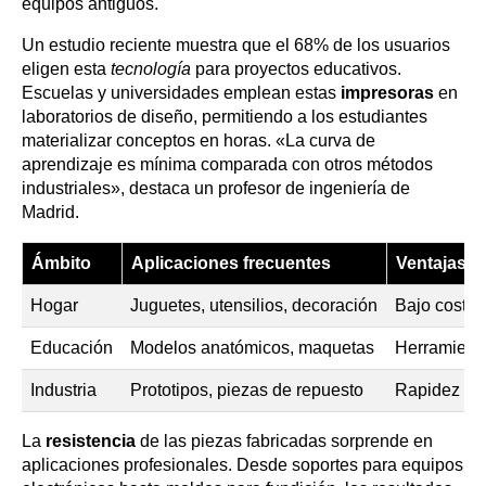
equipos antiguos.
Un estudio reciente muestra que el 68% de los usuarios
eligen esta
tecnología
para proyectos educativos.
Escuelas y universidades emplean estas
impresoras
en
laboratorios de diseño, permitiendo a los estudiantes
materializar conceptos en horas. «La curva de
aprendizaje es mínima comparada con otros métodos
industriales», destaca un profesor de ingeniería de
Madrid.
Ámbito
Aplicaciones frecuentes
Ventajas c
Hogar
Juguetes, utensilios, decoración
Bajo costo 
Educación
Modelos anatómicos, maquetas
Herramient
Industria
Prototipos, piezas de repuesto
Rapidez y p
La
resistencia
de las piezas fabricadas sorprende en
aplicaciones profesionales. Desde soportes para equipos