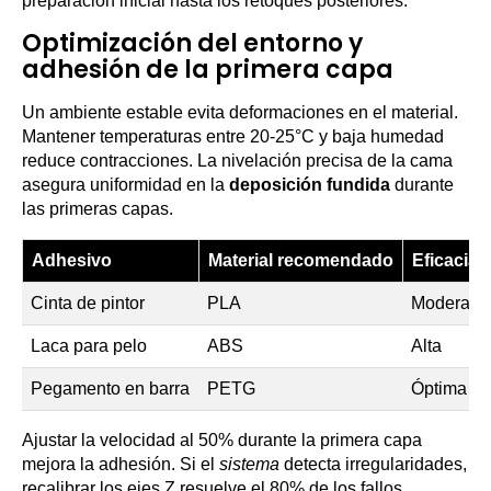
preparación inicial hasta los retoques posteriores.
Optimización del entorno y
adhesión de la primera capa
Un ambiente estable evita deformaciones en el material.
Mantener temperaturas entre 20-25°C y baja humedad
reduce contracciones. La nivelación precisa de la cama
asegura uniformidad en la
deposición fundida
durante
las primeras capas.
Adhesivo
Material recomendado
Eficacia
Cinta de pintor
PLA
Moderada
Laca para pelo
ABS
Alta
Pegamento en barra
PETG
Óptima
Ajustar la velocidad al 50% durante la primera capa
mejora la adhesión. Si el
sistema
detecta irregularidades,
recalibrar los ejes Z resuelve el 80% de los fallos