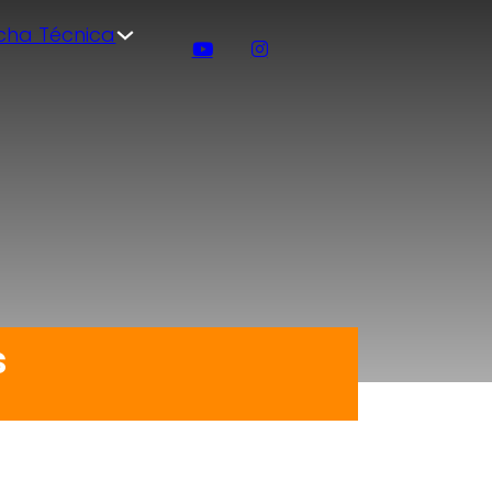
icha Técnica
s