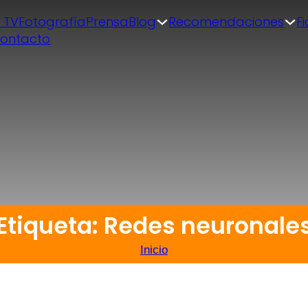
| TV
Fotografía
Prensa
Blog
Recomendaciones
F
ontacto
Etiqueta: Redes neuronale
Inicio