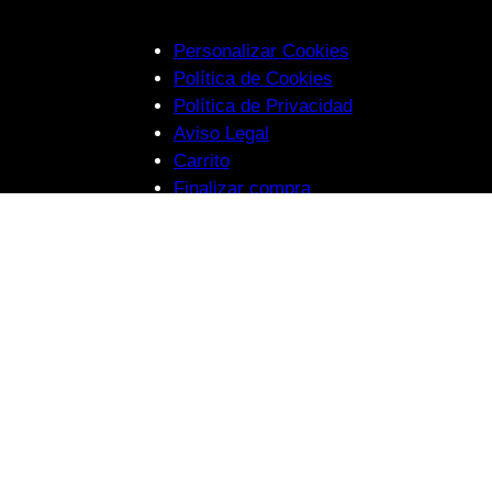
Personalizar Cookies
Política de Cookies
Política de Privacidad
Aviso Legal
Carrito
Finalizar compra
Currículum Profesional
Currículum Artístico
REDES SOCIALES
Suscríbete al Newsletter