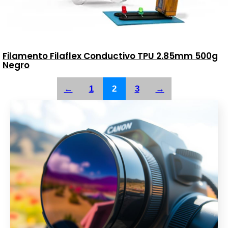
Filamento Filaflex Conductivo TPU 2.85mm 500g
Negro
←
1
2
3
→