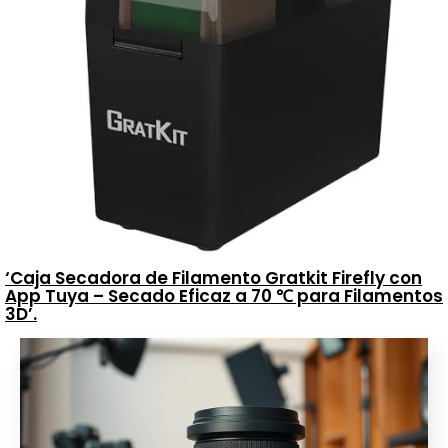
‘Caja Secadora de Filamento Gratkit Firefly con
App Tuya – Secado Eficaz a 70 ℃ para Filamentos
3D’.