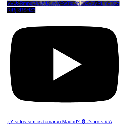
VVUxRmppRkNnd21qV0FwTldON2h5V3VRLmVDZz
RiRjRRSHZ3
¿Y si los simios tomaran Madrid? 🦍 #shorts #IA