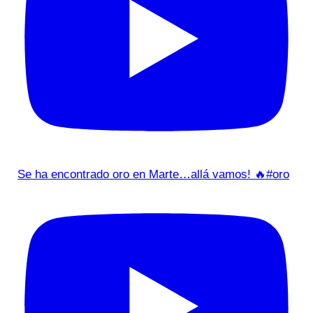
Se ha encontrado oro en Marte…allá vamos! 🔥#oro