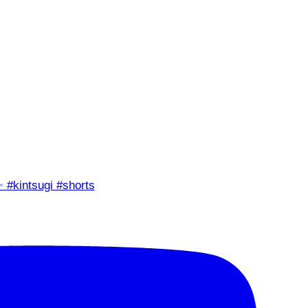
✨ #kintsugi #shorts