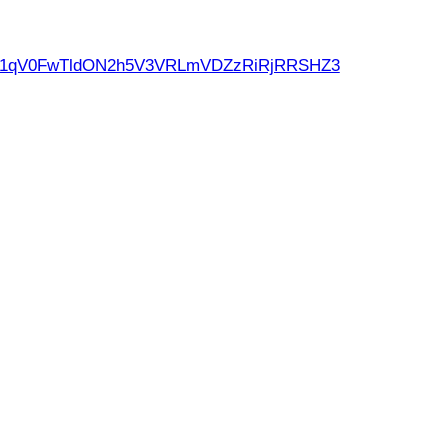
d21qV0FwTldON2h5V3VRLmVDZzRiRjRRSHZ3