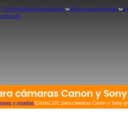
| TV
Fotografía
Prensa
Blog
Recomendaciones
F
ontacto
ara cámaras Canon y Sony 
iones y reseñas
/
Correa JJC para cámaras Canon y Sony gri