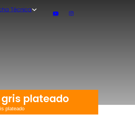
icha Técnica
gris plateado
s plateado