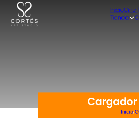
Inicio
Cine 
Tienda
C
Cargador 
Inicio
/
O