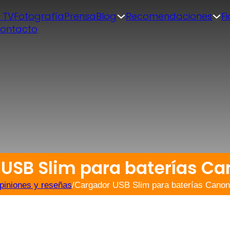
| TV
Fotografía
Prensa
Blog
Recomendaciones
F
ontacto
USB Slim para baterías Ca
piniones y reseñas
/
Cargador USB Slim para baterías Cano