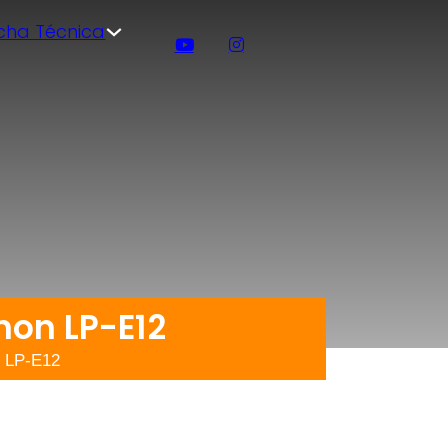
icha Técnica
non LP-E12
n LP-E12