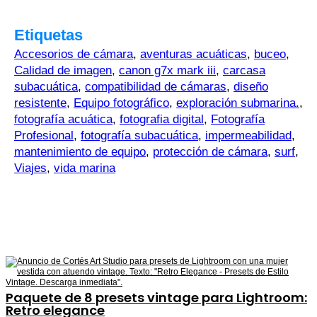
Etiquetas
Accesorios de cámara
,
aventuras acuáticas
,
buceo
,
Calidad de imagen
,
canon g7x mark iii
,
carcasa
subacuática
,
compatibilidad de cámaras
,
diseño
resistente
,
Equipo fotográfico
,
exploración submarina.
,
fotografía acuática
,
fotografia digital
,
Fotografía
Profesional
,
fotografía subacuática
,
impermeabilidad
,
mantenimiento de equipo
,
protección de cámara
,
surf
,
Viajes
,
vida marina
Paquete de 8 presets vintage para Lightroom:
Retro elegance