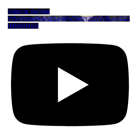
Vídeo de YouTube
VVUxRmppRkNnd21qV0FwTldON2h5V3VRLmVDZz
RiRjRRSHZ3