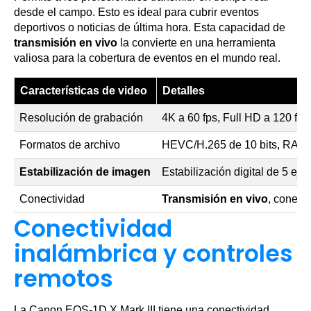
desde el campo. Esto es ideal para cubrir eventos
deportivos o noticias de última hora. Esta capacidad de
transmisión en vivo
la convierte en una herramienta
valiosa para la cobertura de eventos en el mundo real.
Características de video
Detalles
Resolución de grabación
4K a 60 fps, Full HD a 120 fps
Formatos de archivo
HEVC/H.265 de 10 bits, RAW d
Estabilización de imagen
Estabilización digital de 5 eje
Conectividad
Transmisión en vivo
, conect
Conectividad
inalámbrica y controles
remotos
La Canon EOS-1D X Mark III tiene una conectividad