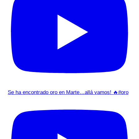
Se ha encontrado oro en Marte…allá vamos! 🔥#oro