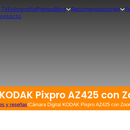
| TV
Fotografía
Prensa
Blog
Recomendaciones
F
ontacto
 KODAK Pixpro AZ425 con 
es y reseñas
/
Cámara Digital KODAK Pixpro AZ425 con Zo