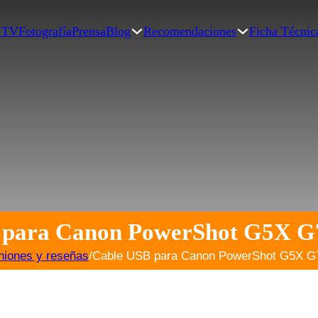
| TV
Fotografía
Prensa
Blog
Recomendaciones
Ficha Técnic
 para Canon PowerShot G5X G
niones y reseñas
/
Cable USB para Canon PowerShot G5X G7