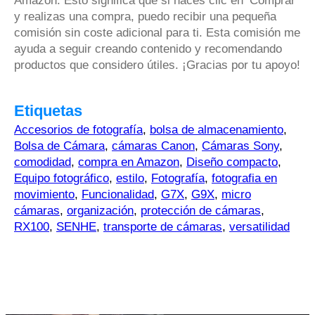
Amazon. Esto significa que si haces clic en ‘Comprar’
y realizas una compra, puedo recibir una pequeña
comisión sin coste adicional para ti. Esta comisión me
ayuda a seguir creando contenido y recomendando
productos que considero útiles. ¡Gracias por tu apoyo!
Etiquetas
Accesorios de fotografía
,
bolsa de almacenamiento
,
Bolsa de Cámara
,
cámaras Canon
,
Cámaras Sony
,
comodidad
,
compra en Amazon
,
Diseño compacto
,
Equipo fotográfico
,
estilo
,
Fotografía
,
fotografia en
movimiento
,
Funcionalidad
,
G7X
,
G9X
,
micro
cámaras
,
organización
,
protección de cámaras
,
RX100
,
SENHE
,
transporte de cámaras
,
versatilidad