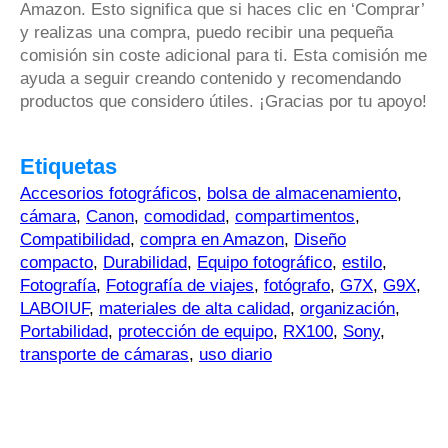
Amazon. Esto significa que si haces clic en ‘Comprar’
y realizas una compra, puedo recibir una pequeña
comisión sin coste adicional para ti. Esta comisión me
ayuda a seguir creando contenido y recomendando
productos que considero útiles. ¡Gracias por tu apoyo!
Etiquetas
Accesorios fotográficos
,
bolsa de almacenamiento
,
cámara
,
Canon
,
comodidad
,
compartimentos
,
Compatibilidad
,
compra en Amazon
,
Diseño
compacto
,
Durabilidad
,
Equipo fotográfico
,
estilo
,
Fotografía
,
Fotografía de viajes
,
fotógrafo
,
G7X
,
G9X
,
LABOIUF
,
materiales de alta calidad
,
organización
,
Portabilidad
,
protección de equipo
,
RX100
,
Sony
,
transporte de cámaras
,
uso diario