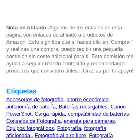
Nota de Afiliado:
Algunos de los enlaces en esta
página son enlaces de afiliado a productos de
Amazon. Esto significa que si haces clic en ‘Comprar’
y realizas una compra, puedo recibir una pequeña
comisión sin coste adicional para ti. Esta comisión me
ayuda a seguir creando contenido y recomendando
productos que considero útiles. ¡Gracias por tu apoyo!
Etiquetas
Accesorios de fotografía
,
ahorro económico
,
autonomía de batería
,
Baterías recargables
,
Canon
PowerShot
,
Carga rápida
,
compatibilidad de baterías
,
Consejos de Fotografía
,
energía para cámaras
,
Equipos fotográficos
,
Fotografía
,
fotografía
aficionada.
,
Fotografía al aire libre
,
Fotografía