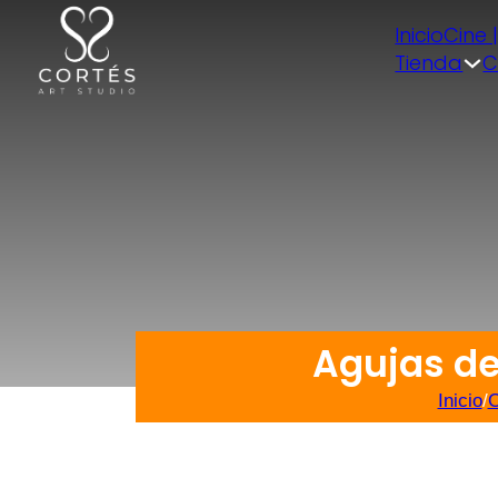
Inicio
Cine 
Tienda
C
Agujas de
Inicio
/
O