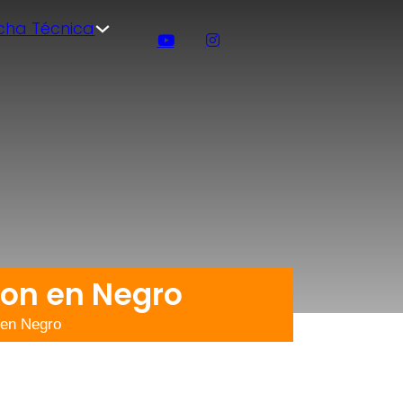
icha Técnica
kon en Negro
 en Negro