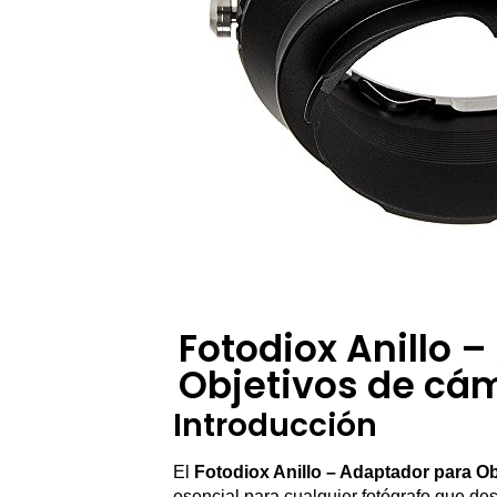
Fotodiox Anillo 
Objetivos de cá
Introducción
El
Fotodiox Anillo – Adaptador para O
esencial para cualquier fotógrafo que de