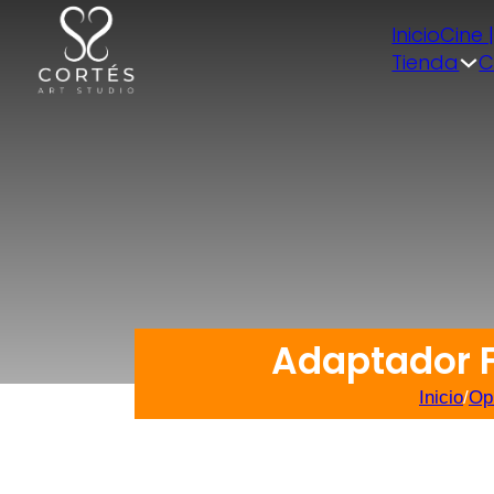
Inicio
Cine 
Tienda
C
Adaptador F
Inicio
/
Op