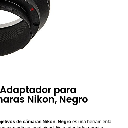
– Adaptador para
maras Nikon, Negro
bjetivos de cámaras Nikon, Negro
es una herramienta
see expandir su creatividad. Este adaptador permite