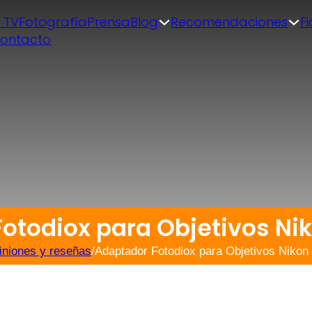
| TV
Fotografía
Prensa
Blog
Recomendaciones
F
ontacto
otodiox para Objetivos Ni
iniones y reseñas
/
Adaptador Fotodiox para Objetivos Nikon