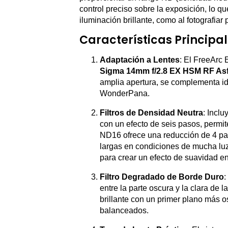
control preciso sobre la exposición, lo qu
iluminación brillante, como al fotografiar
Características Principa
Adaptación a Lentes
: El FreeArc 
Sigma 14mm f/2.8 EX HSM RF Asf
amplia apertura, se complementa id
WonderPana.
Filtros de Densidad Neutra
: Inclu
con un efecto de seis pasos, permite
ND16 ofrece una reducción de 4 pas
largas en condiciones de mucha luz,
para crear un efecto de suavidad en
Filtro Degradado de Borde Duro
:
entre la parte oscura y la clara de l
brillante con un primer plano más 
balanceados.