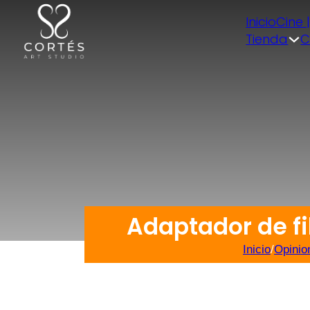
Inicio
Cine 
Tienda
C
Adaptador de f
Inicio
/
Opinio