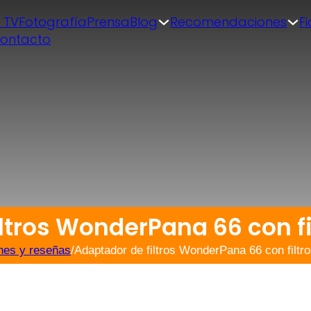
| TV
Fotografía
Prensa
Blog
Recomendaciones
F
ontacto
iltros WonderPana 66 con f
nes y reseñas
/
Adaptador de filtros WonderPana 66 con fil