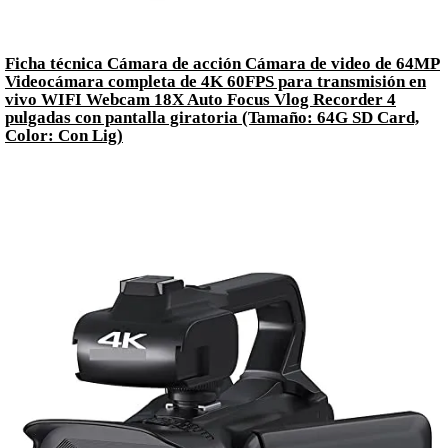
Ficha técnica Cámara de acción Cámara de video de 64MP
Videocámara completa de 4K 60FPS para transmisión en
vivo WIFI Webcam 18X Auto Focus Vlog Recorder 4
pulgadas con pantalla giratoria (Tamaño: 64G SD Card,
Color: Con Lig)