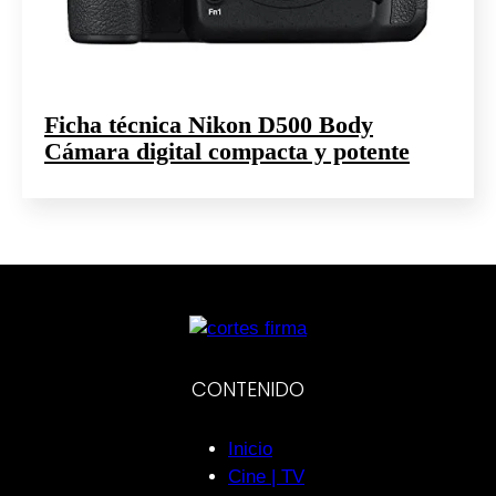
Ficha técnica Nikon D500 Body
Cámara digital compacta y potente
CONTENIDO
Inicio
Cine | TV