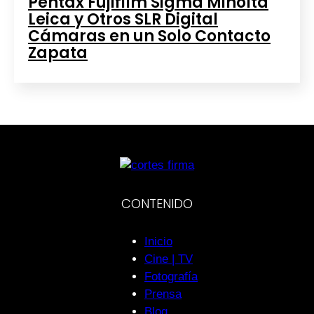
Pentax Fujifilm Sigma Minolta
Leica y Otros SLR Digital
Cámaras en un Solo Contacto
Zapata
CONTENIDO
Inicio
Cine | TV
Fotografía
Prensa
Blog