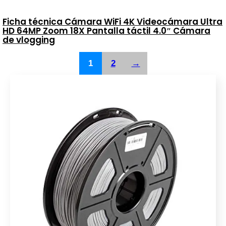
Ficha técnica Cámara WiFi 4K Videocámara Ultra
HD 64MP Zoom 18X Pantalla táctil 4.0″ Cámara
de vlogging
1
2
→