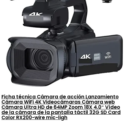
Ficha técnica Cámara de acción Lanzamiento
Cámara WiFi 4K Videocámaras Cámara web
Cámara Ultra HD de 64MP Zoom 18X 4.0″ Vídeo
de la cámara de la pantalla táctil 32G SD Card
Color RX200-wire mic-ligh