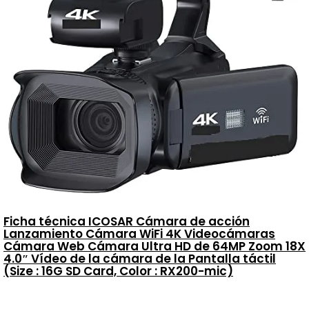
Ficha técnica ICOSAR Cámara de acción
Lanzamiento Cámara WiFi 4K Videocámaras
Cámara Web Cámara Ultra HD de 64MP Zoom 18X
4.0″ Vídeo de la cámara de la Pantalla táctil
(Size : 16G SD Card, Color : RX200-mic)