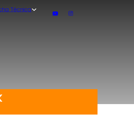
icha Técnica
K