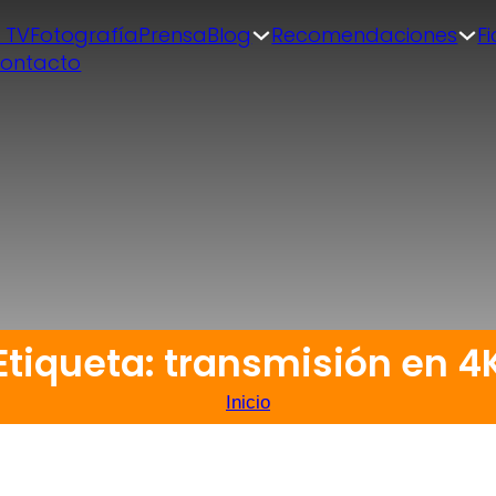
| TV
Fotografía
Prensa
Blog
Recomendaciones
F
ontacto
Etiqueta: transmisión en 4
Inicio