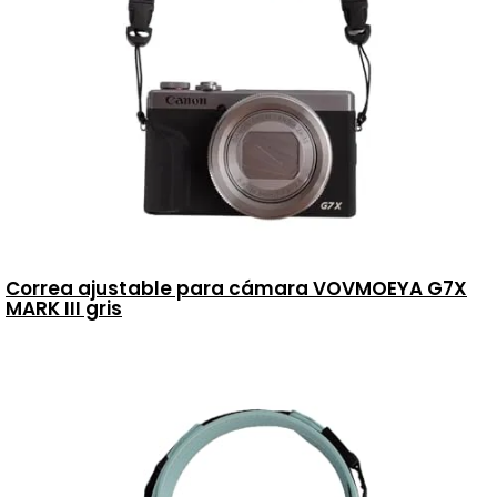
Correa ajustable para cámara VOVMOEYA G7X
MARK III gris