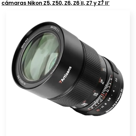
cámaras Nikon Z5, Z50, Z6, Z6 II, Z7 y Z7 II’