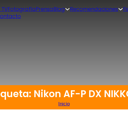
| TV
Fotografía
Prensa
Blog
Recomendaciones
F
ontacto
iqueta: Nikon AF-P DX NIK
Inicio