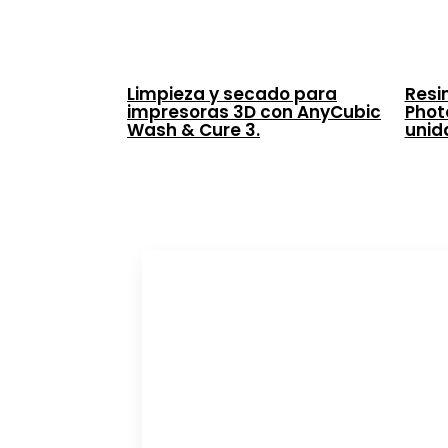
Limpieza y secado para
Resi
impresoras 3D con AnyCubic
Phot
Wash & Cure 3.
unid