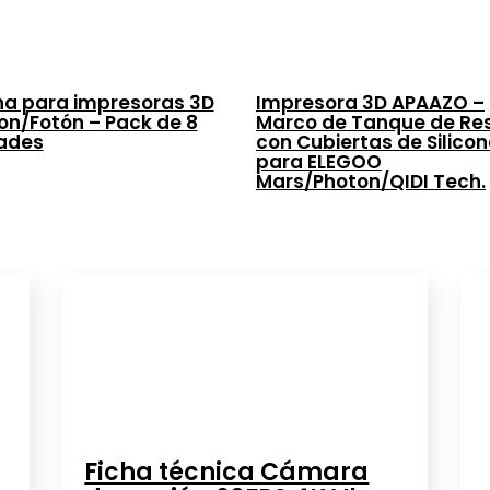
na para impresoras 3D
Impresora 3D APAAZO –
on/Fotón – Pack de 8
Marco de Tanque de Re
ades
con Cubiertas de Silico
para ELEGOO
Mars/Photon/QIDI Tech.
Ficha técnica Cámara