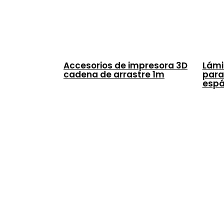
Accesorios de impresora 3D
Lámi
cadena de arrastre 1m
para
espá