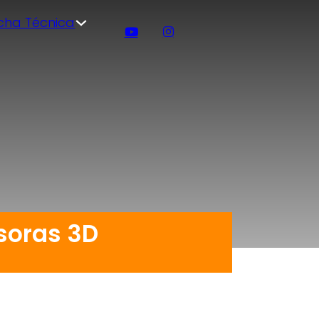
icha Técnica
soras 3D