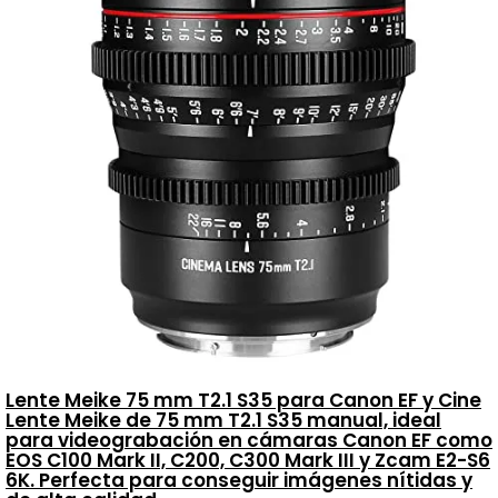
Lente Meike 75 mm T2.1 S35 para Canon EF y Cine
Lente Meike de 75 mm T2.1 S35 manual, ideal
para videograbación en cámaras Canon EF como
EOS C100 Mark II, C200, C300 Mark III y Zcam E2-S6
6K. Perfecta para conseguir imágenes nítidas y