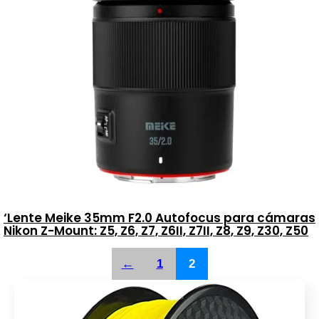
‘Lente Meike 35mm F2.0 Autofocus para cámaras
Nikon Z-Mount: Z5, Z6, Z7, Z6II, Z7II, Z8, Z9, Z30, Z50
←
1
2