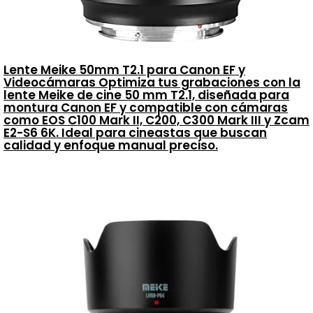
Lente Meike 50mm T2.1 para Canon EF y
Videocámaras Optimiza tus grabaciones con la
lente Meike de cine 50 mm T2.1, diseñada para
montura Canon EF y compatible con cámaras
como EOS C100 Mark II, C200, C300 Mark III y Zcam
E2-S6 6K. Ideal para cineastas que buscan
calidad y enfoque manual preciso.