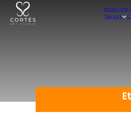
Inicio
Cine 
Tienda
C
E