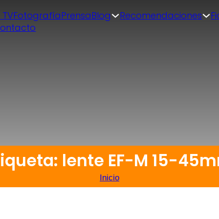
| TV
Fotografía
Prensa
Blog
Recomendaciones
F
ontacto
tiqueta: lente EF-M 15-45
Inicio