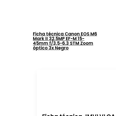
Ficha técnica Canon EOS M6
Mark II 32.5MP EF-M 15-
45mm f/3.5-6.3 STM Zoom
óptico 3x Negro