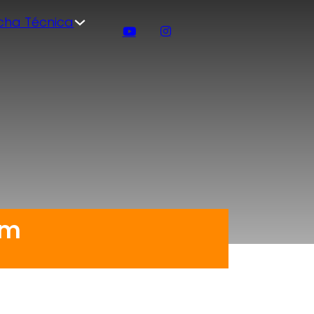
icha Técnica
mm