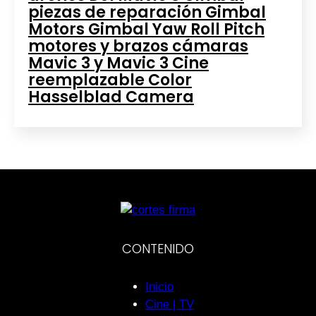
piezas de reparación Gimbal
Motors Gimbal Yaw Roll Pitch
motores y brazos cámaras
Mavic 3 y Mavic 3 Cine
reemplazable Color
Hasselblad Camera
CONTENIDO
Inicio
Cine | TV