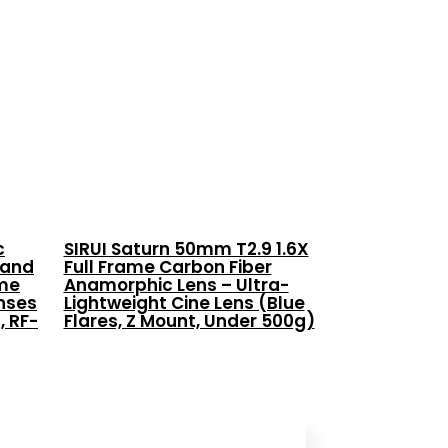
c
SIRUI Saturn 50mm T2.9 1.6X
 and
Full Frame Carbon Fiber
ame
Anamorphic Lens – Ultra-
nses
Lightweight Cine Lens (Blue
, RF-
Flares, Z Mount, Under 500g)