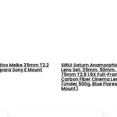
tivo Meike 35mm T2.2
SIRUI Saturn Anamorphi
 para Sony E Mount
Lens Set: 35mm, 50mm,
75mm T2.9 1.6X Full-Fr
Carbon Fiber Cinema Le
(Under 500g, Blue Flares
Mount)