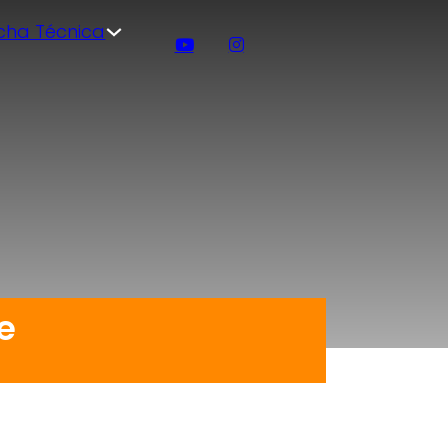
icha Técnica
e