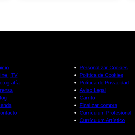
nicio
Personalizar Cookies
ine | TV
Política de Cookies
otografía
Política de Privacidad
rensa
Aviso Legal
log
Carrito
ienda
Finalizar compra
ontacto
Currículum Profesional
Currículum Artístico