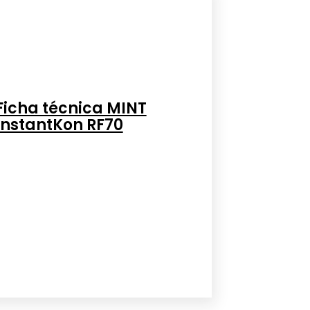
Ficha técnica MINT
InstantKon RF70