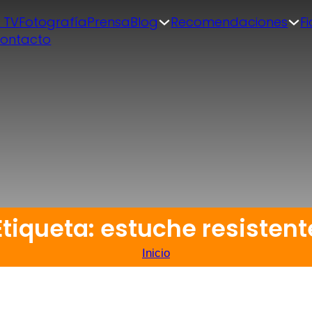
| TV
Fotografía
Prensa
Blog
Recomendaciones
F
ontacto
Etiqueta: estuche resistent
Inicio