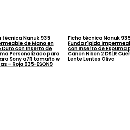
a técnica Nanuk 935
Ficha técnica Nanuk 93
rmeable de Mano en
Funda rígida Impermea
 Duro con Inserto de
con Inserto de Espuma 
ma Personalizado para
Canon Nikon 2 DSLR Cue
ra Sony a7R tamaño w
Lente Lentes Oliva
as – Rojo 935-ESON9