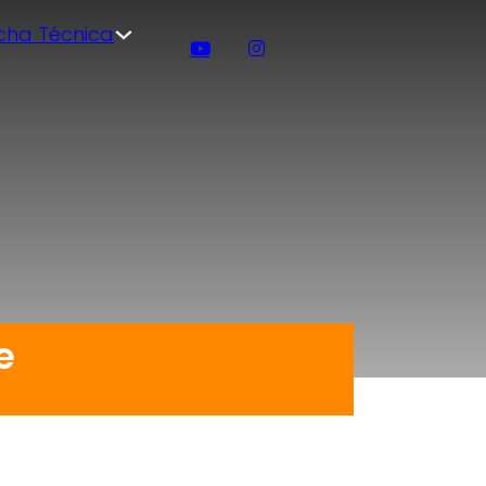
icha Técnica
e