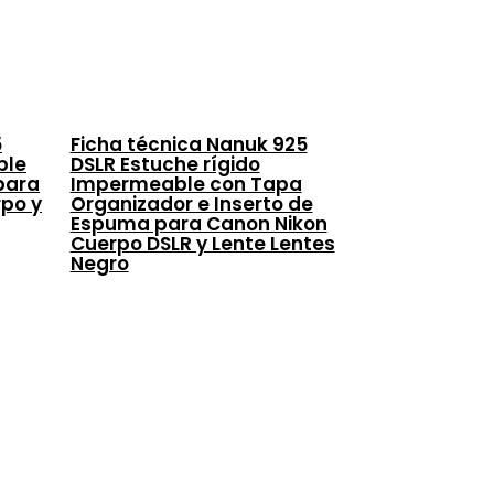
5
Ficha técnica Nanuk 925
ble
DSLR Estuche rígido
para
Impermeable con Tapa
rpo y
Organizador e Inserto de
Espuma para Canon Nikon
Cuerpo DSLR y Lente Lentes
Negro