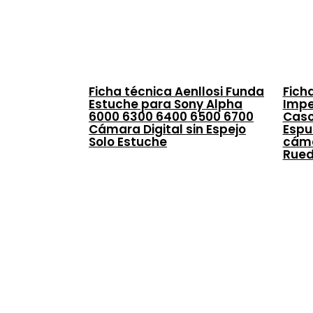
Ficha técnica Aenllosi Funda
Fich
Estuche para Sony Alpha
Impe
6000 6300 6400 6500 6700
Caso
Cámara Digital sin Espejo
Espu
Solo Estuche
cáma
Rued