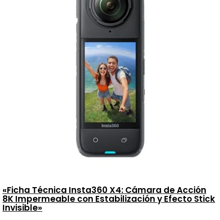
«Ficha Técnica Insta360 X4: Cámara de Acción
8K Impermeable con Estabilización y Efecto Stick
Invisible»