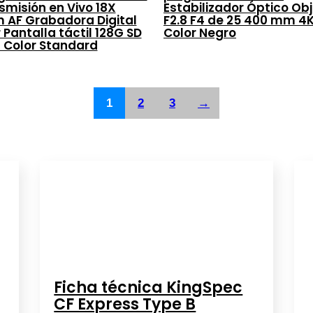
smisión en Vivo 18X
Estabilizador Óptico Obj
 AF Grabadora Digital
F2.8 F4 de 25 400 mm 4K
 Pantalla táctil 128G SD
Color Negro
 Color Standard
1
2
3
→
Ficha técnica KingSpec
CF Express Type B