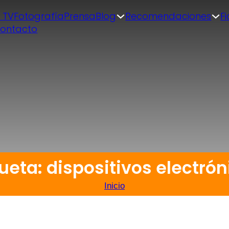
| TV
Fotografía
Prensa
Blog
Recomendaciones
F
ontacto
ueta: dispositivos electró
Inicio