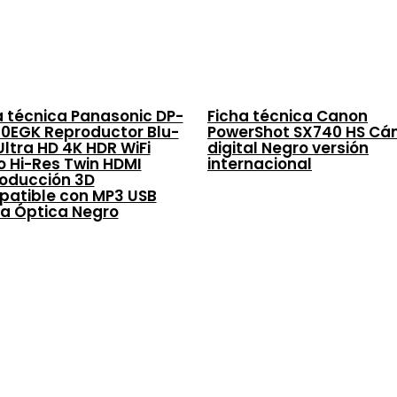
a técnica Panasonic DP-
Ficha técnica Canon
0EGK Reproductor Blu-
PowerShot SX740 HS C
Ultra HD 4K HDR WiFi
digital Negro versión
o Hi-Res Twin HDMI
internacional
oducción 3D
atible con MP3 USB
da Óptica Negro