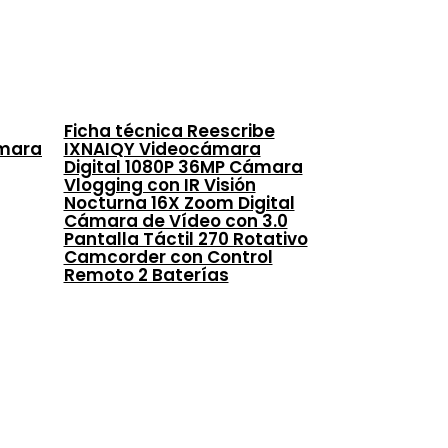
Ficha técnica Reescribe
ámara
IXNAIQY Videocámara
Digital 1080P 36MP Cámara
Vlogging con IR Visión
Nocturna 16X Zoom Digital
Cámara de Vídeo con 3.0
Pantalla Táctil 270 Rotativo
Camcorder con Control
Remoto 2 Baterías