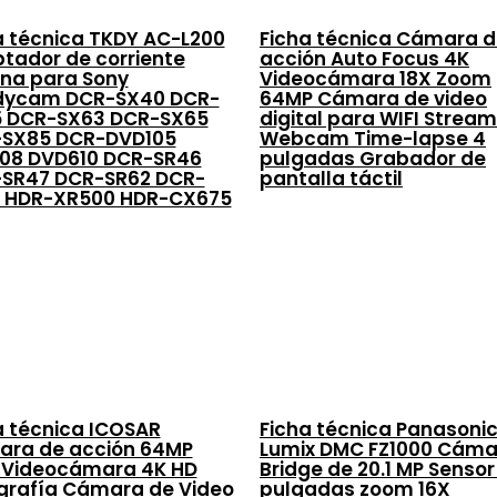
a técnica TKDY AC-L200
Ficha técnica Cámara 
tador de corriente
acción Auto Focus 4K
rna para Sony
Videocámara 18X Zoom
dycam DCR-SX40 DCR-
64MP Cámara de video
 DCR-SX63 DCR-SX65
digital para WIFI Strea
SX85 DCR-DVD105
Webcam Time-lapse 4
08 DVD610 DCR-SR46
pulgadas Grabador de
SR47 DCR-SR62 DCR-
pantalla táctil
 HDR-XR500 HDR-CX675
a técnica ICOSAR
Ficha técnica Panasoni
ra de acción 64MP
Lumix DMC FZ1000 Cáma
 Videocámara 4K HD
Bridge de 20.1 MP Sensor 
grafía Cámara de Video
pulgadas zoom 16X