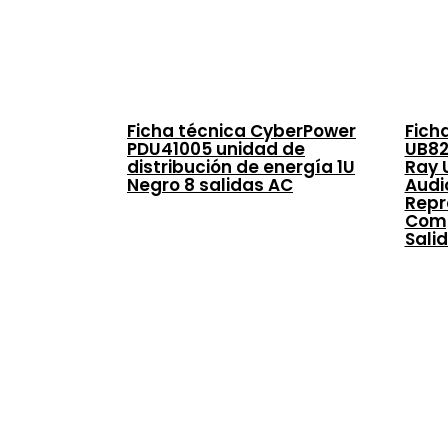
Ficha técnica CyberPower
Fich
PDU41005 unidad de
UB82
distribución de energía 1U
Ray 
Negro 8 salidas AC
Audi
Repr
Comp
Sali