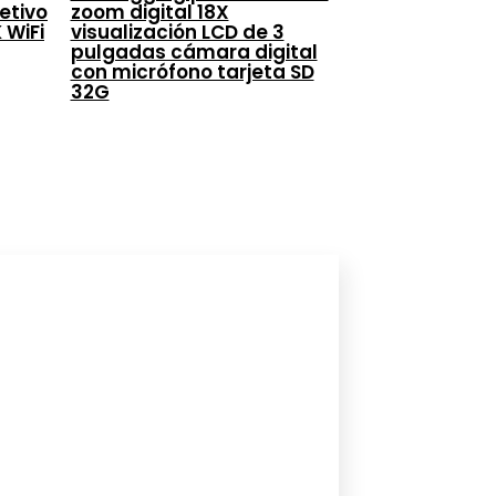
etivo
zoom digital 18X
 WiFi
visualización LCD de 3
pulgadas cámara digital
con micrófono tarjeta SD
32G