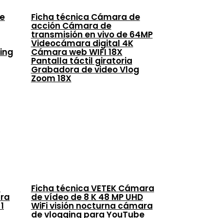
de
Ficha técnica Cámara de
acción Cámara de
transmisión en vivo de 64MP
Videocámara digital 4K
ming
Cámara web WIFI 18X
Pantalla táctil giratoria
Grabadora de video Vlog
Zoom 18X
c
Ficha técnica VETEK Cámara
ra
de vídeo de 8 K 48 MP UHD
1
WiFi visión nocturna cámara
de vlogging para YouTube