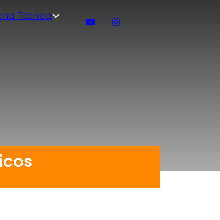
icha Técnica
nicos