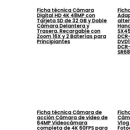
Ficha técnica Cámara
Fich
Digital HD 4K 48MP con
Adap
Tarjeta SD de 32 GB y Doble
alte
Cámara Delantera y
Han
Trasera, Recargable con
SX45
Zoom 16X y 2 Baterías para
DCR-
Principiantes
DVD1
DCR-
SR68
Ficha técnica Cámara de
Fich
acción Cámara de video de
Cáma
64MP Videocámara
Vlog
completa de 4K 60FPS para
Foto