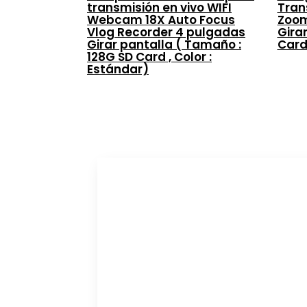
transmisión en vivo WIFI
Tran
Webcam 18X Auto Focus
Zoom
Vlog Recorder 4 pulgadas
Girar
Girar pantalla ( Tamaño :
Card
128G SD Card , Color :
Estándar)