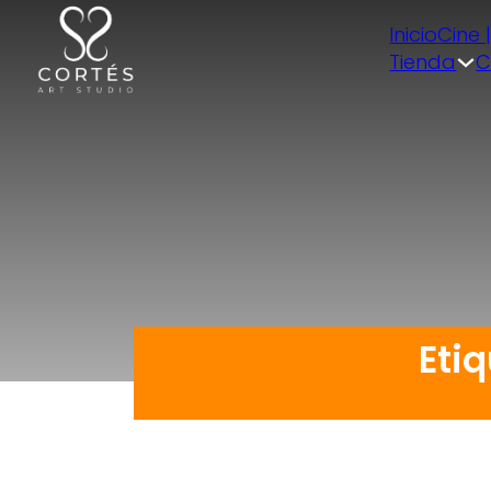
Inicio
Cine 
Tienda
C
Etiq