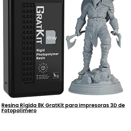
Resina Rígida 8K GratKit para Impresoras 3D de
Fotopolímero