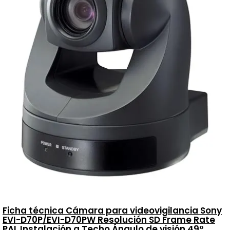
Ficha técnica Cámara para videovigilancia Sony
EVI-D70P/EVI-D70PW Resolución SD Frame Rate
PAL Instalación a Techo Ángulo de visión 49°