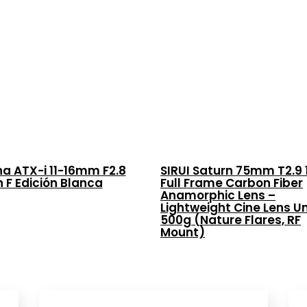
na ATX-i 11-16mm F2.8
SIRUI Saturn 75mm T2.9 
n F Edición Blanca
Full Frame Carbon Fiber
Anamorphic Lens –
Lightweight Cine Lens U
500g (Nature Flares, RF
Mount)