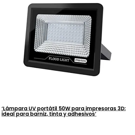
‘Lámpara UV portátil 50W para impresoras 3D:
ideal para barniz, tinta y adhesivos’