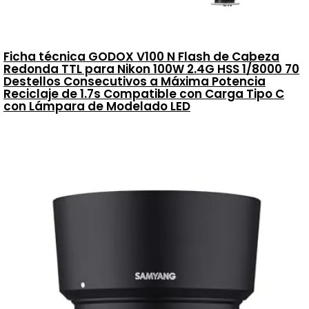
Ficha técnica GODOX V100 N Flash de Cabeza
Redonda TTL para Nikon 100W 2.4G HSS 1/8000 70
Destellos Consecutivos a Máxima Potencia
Reciclaje de 1.7s Compatible con Carga Tipo C
con Lámpara de Modelado LED