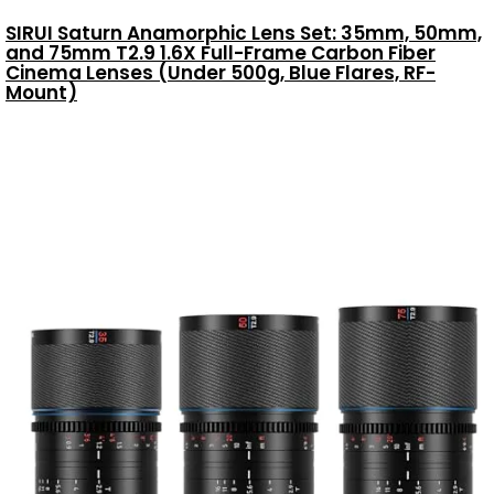
SIRUI Saturn Anamorphic Lens Set: 35mm, 50mm,
and 75mm T2.9 1.6X Full-Frame Carbon Fiber
Cinema Lenses (Under 500g, Blue Flares, RF-
Mount)