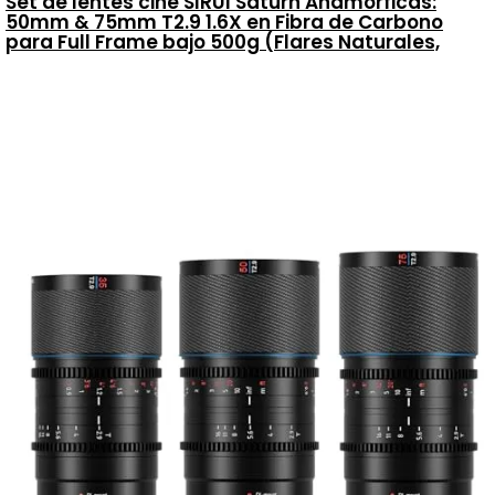
Set de lentes cine SIRUI Saturn Anamórficas:
50mm & 75mm T2.9 1.6X en Fibra de Carbono
para Full Frame bajo 500g (Flares Naturales,