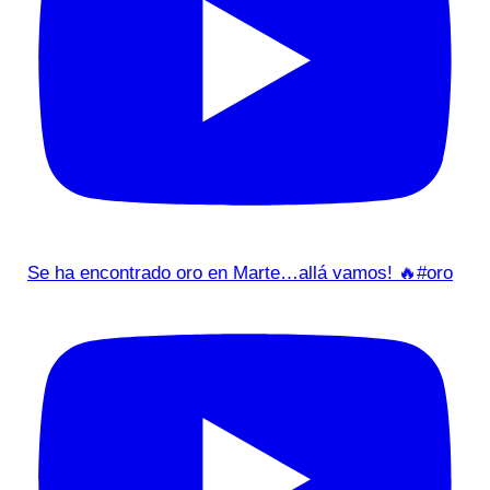
Se ha encontrado oro en Marte…allá vamos! 🔥#oro