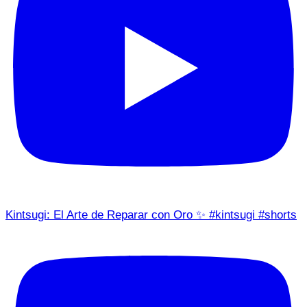
Kintsugi: El Arte de Reparar con Oro ✨ #kintsugi #shorts