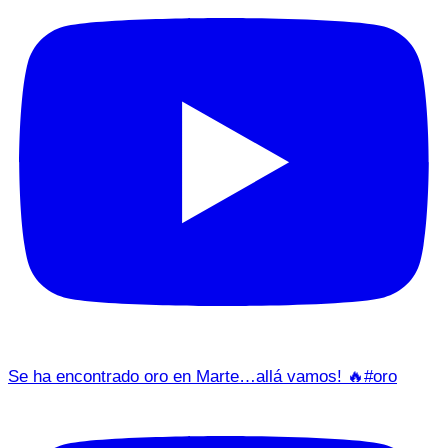
Se ha encontrado oro en Marte…allá vamos! 🔥#oro