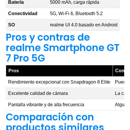
Batería
5000 mAh, carga rápida
Conectividad
5G, Wi-Fi 6, Bluetooth 5.2
SO
realme UI 4.0 basado en Android
Pros y contras de
realme Smartphone GT
7 Pro 5G
Pros
Contr
Rendimiento excepcional con Snapdragon 8 Elite
Puede 
Excelente calidad de cámara
La carg
Pantalla vibrante y de alta frecuencia
Algunas
Comparación con
productos similares