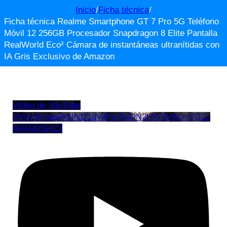
Inicio
/
Ficha técnica
/
Ficha técnica Realme Smartphone GT 7 Pro 5G Teléfono
Móvil 12 256GB Procesador Snapdragon 8 Elite Pantalla
RealWorld Eco² Cámara de instantáneas ultranítidas con
IA Gris Exclusivo de Amazon
Vídeo de YouTube
VVUxRmppRkNnd21qV0FwTldON2h5V3VRLmVDZz
RiRjRRSHZ3