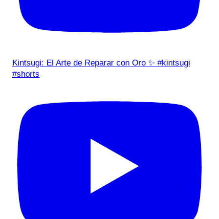
Kintsugi: El Arte de Reparar con Oro ✨ #kintsugi
#shorts