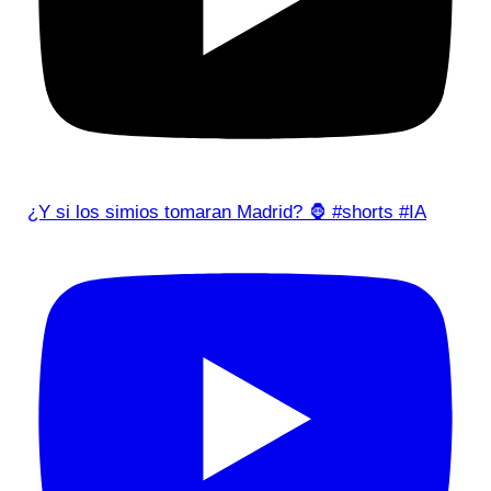
¿Y si los simios tomaran Madrid? 🦍 #shorts #IA