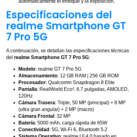
automáticamente el enfoque y la exposición.
Especificaciones del
realme Smartphone GT
7 Pro 5G
A continuación, se detallan las especificaciones técnicas
del
realme Smartphone GT 7 Pro 5G
:
Modelo
: realme GT 7 Pro 5G
Almacenamiento
: 12 GB RAM | 256 GB ROM
Procesador
: Qualcomm Snapdragon 8 Elite
Pantalla
: RealWorld Eco², 6.7 pulgadas, AMOLED,
120Hz
Cámara Trasera
: Triple, 50 MP (principal) + 8 MP
(ultra gran angular) + 2 MP (macro)
Cámara Frontal
: 32 MP
Batería
: 5000 mAh, carga rápida de 65W
Conectividad
: 5G, Wi-Fi 6, Bluetooth 5.2
Sistema Operativo
: realme UI 4.0 basado en